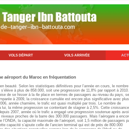
VOLS DÉPART
VOLS ARRIVÉE
ACT
me aéroport du Maroc en fréquentation
en beauté. Selon les statistiques définitives pour l’année en cours, le nombre
 s’élève à plus de 858.000, soit une progression de 11,8% par rapport à 2010.
roise de se hisser à la 4e place en termes de passagers au niveau du pays, s
mparée à 2009, la croissance cumulée est encore plus significative avec plu
06, année charnière, le trafic est quasi multiplié par trois. Le nombre de
lui, la même progression se contentant de stagner à 2,5%. Cette croissance
puis 2007, année où le trafic a engagé une progression soutenue après avoi
s niveaux proches de la barre des 300.000 passagers. Mais l’aérogare a encor
e l’ONDA, la capacité maximale de l’aéroport, soit 1,5 million de passagers p
ette capacité s’ajoute celle de l’ancien terminal qui est de près de 800.000