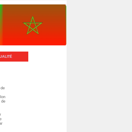
UALITÉ
 de
elon
s de
r
e
ar