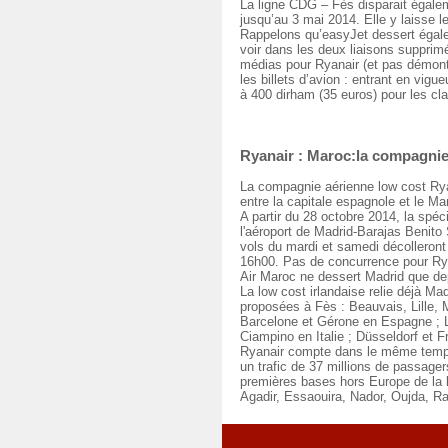
La ligne CDG – Fès disparait égale
jusqu’au 3 mai 2014. Elle y laisse
Rappelons qu’easyJet dessert égalem
voir dans les deux liaisons supprim
médias pour Ryanair (et pas démontr
les billets d’avion : entrant en vigu
à 400 dirham (35 euros) pour les cla
Ryanair : Maroc:la compagnie
La compagnie aérienne low cost Ryan
entre la capitale espagnole et le Ma
A partir du 28 octobre 2014, la spéc
l'aéroport de Madrid-Barajas Benito
vols du mardi et samedi décolleront 
16h00. Pas de concurrence pour Rya
Air Maroc ne dessert Madrid que de
La low cost irlandaise relie déjà Ma
proposées à Fès : Beauvais, Lille, 
Barcelone et Gérone en Espagne ; 
Ciampino en Italie ; Düsseldorf et
Ryanair compte dans le même temps 
un trafic de 37 millions de passage
premières bases hors Europe de la l
Agadir, Essaouira, Nador, Oujda, Ra