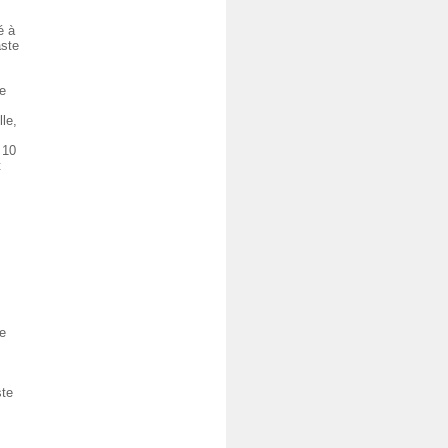
é à
aste
ie
le,
 10
t
re
ste