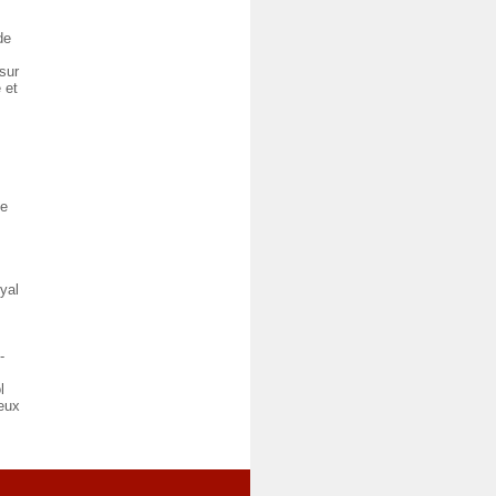
de
sur
 et
me
yal
-
l
deux