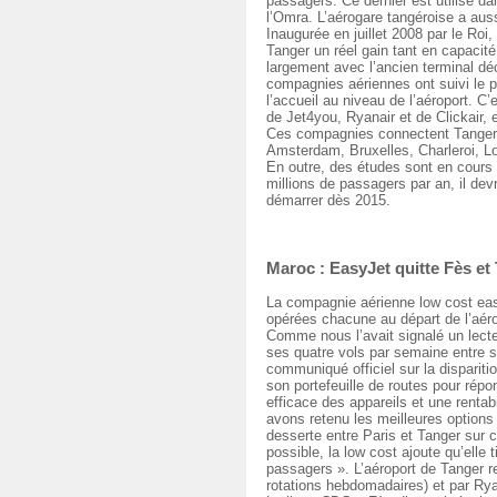
passagers. Ce dernier est utilisé d
l’Omra. L’aérogare tangéroise a aus
Inaugurée en juillet 2008 par le Roi
Tanger un réel gain tant en capacité
largement avec l’ancien terminal décr
compagnies aériennes ont suivi le 
l’accueil au niveau de l’aéroport. C
de Jet4you, Ryanair et de Clickair, 
Ces compagnies connectent Tanger à
Amsterdam, Bruxelles, Charleroi, L
En outre, des études sont en cours 
millions de passagers par an, il dev
démarrer dès 2015.
Maroc : EasyJet quitte Fès et 
La compagnie aérienne low cost eas
opérées chacune au départ de l’aér
Comme nous l’avait signalé un lecte
ses quatre vols par semaine entre s
communiqué officiel sur la disparit
son portefeuille de routes pour rép
efficace des appareils et une renta
avons retenu les meilleures options 
desserte entre Paris et Tanger sur c
possible, la low cost ajoute qu’ell
passagers ». L’aéroport de Tanger re
rotations hebdomadaires) et par Rya