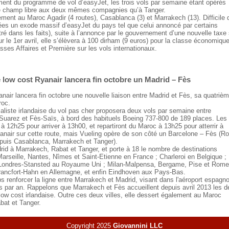
ment du programme de vol d’easyJet, les trois vols par semaine étant opérés
 le champ libre aux deux mêmes compagnies qu’à Tanger.
ent au Maroc Agadir (4 routes), Casablanca (3) et Marrakech (13). Difficile 
ées un exode massif d’easyJet du pays tel que celui annoncé par certains
é dans les faits), suite à l’annonce par le gouvernement d’une nouvelle taxe 
eur le 1er avril, elle s’élèvera à 100 dirham (9 euros) pour la classe économique
sses Affaires et Première sur les vols internationaux.
 low cost Ryanair lancera fin octobre un Madrid – Fès
air lancera fin octobre une nouvelle liaison entre Madrid et Fès, sa quatriè
roc.
ialiste irlandaise du vol pas cher proposera deux vols par semaine entre
 Suarez et Fès-Saïs, à bord des habituels Boeing 737-800 de 189 places. Les
à 12h25 pour arriver à 13h00, et repartiront du Maroc à 13h25 pour atterrir à
nair sur cette route, mais Vueling opère de son côté un Barcelone – Fès (Ro
puis Casablanca, Marrakech et Tanger).
drid à Marrakech, Rabat et Tanger, et porte à 18 le nombre de destinations
Marseille, Nantes, Nîmes et Saint-Etienne en France ; Charleroi en Belgique ;
Londres-Stansted au Royaume Uni ; Milan-Malpensa, Bergame, Pise et Rome
 Francfort-Hahn en Allemagne, et enfin Eindhoven aux Pays-Bas.
renforcer la ligne entre Marrakech et Madrid, visant dans l'aéroport espagno
rs par an. Rappelons que Marrakech et Fès accueillent depuis avril 2013 les 
ow cost irlandaise. Outre ces deux villes, elle dessert également au Maroc
bat et Tanger.
Copyright 2025
Giovannini LLC