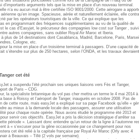
ans des situations ponctuelles comme lors de la campagne de l’Hadj ou de
si d’importants arguments tels que la mise en place d’un nouveau terminal.
, elle n’a eu aucun mal à être certifiée ISO 9001/2000. Cette aérogare a apport
 aérienne qu’en image. Spacieuse, aérée et naturellement éclairée, elle contr
ié par les opérateurs touristiques de la ville. Ce qui explique que les
pas en programmant des fréquences supplémentaires au vu de la qualité de
’est le cas d’Easyjet, le précurseur des compagnies low cost sur Tanger , suiv
entre autres compagnies, sans oublier Royal Air Maroc et Iberia.
 plus de 14 destinations dont Casablanca, Madrid, Barcelone, Paris, Marseil
ondres, Cologne, etc.
pour la mise en place d’un troisième terminal à passagers. D’une capacité de
rait s’étendre sur plus de 250 hectares, selon l’ONDA, et les travaux devraien
Tanger cet été
yJet a suspendu l’été prochain ses uniques liaisons vers Fès et Tanger,
oport de Paris – CDG.
ur, la spécialiste britannique du vol pas cher mettra un terme le 4 mai 2014 à
a base à Roissy et l’aéroport de Tanger, inaugurés en octobre 2008. Pas de
ion de cette route, mais easyJet a expliqué sur sa page Facebook qu’elle « gè
ondre au mieux à la demande locale des passagers, assurer une utilisation
bilité pour chaque route opérée. Nous avons étudié le programme été 2013 et
pour servir ces objectifs. EasyJet a pris la décision stratégique d’arrêter sa
ette période ». Laissant donc entendre qu’un retour de la ligne à l’automne re
e tient à « s’excuser pour la gêne occasionnée par ce changement pour nos
stera cet été relié à la capitale française par Royal Air Maroc (Orly avec 4
nair à Beauvais – Tillé (2 vols par semaine).